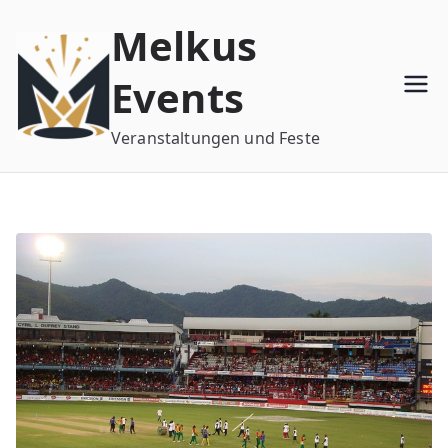
Zum
Melkus
Inhalt
springen
Events
Veranstaltungen und Feste